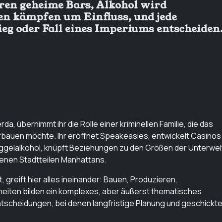
ren geheime Bars, Alkohol wird
en kämpfen um Einfluss, und jede
eg oder Fall eines Imperiums entscheiden
rda, übernimmt ihr die Rolle einer kriminellen Familie, die das
ufbauen möchte. Ihr eröffnet Speakeasies, entwickelt Casinos
uggelalkohol, knüpft Beziehungen zu den Größen der Unterwel
denen Stadtteilen Manhattans.
greift hier alles ineinander: Bauen, Produzieren,
eiten bilden ein komplexes, aber äußerst thematisches
tscheidungen, bei denen langfristige Planung und geschickt