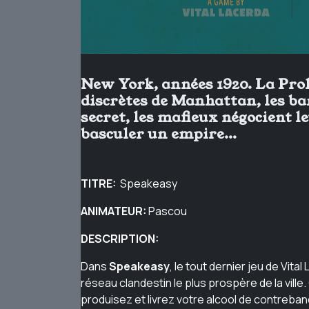
New York, années 1920. La Proh
discrètes de Manhattan, les bar
secret, les mafieux négocient l
basculer un empire… ​
TITRE:
Speakeasy
ANIMATEUR:
Pascou
DESCRIPTION:
Dans
Speakeasy
, le tout dernier jeu de Vita
réseau clandestin le plus prospère de la vil
produisez et livrez votre alcool de contreba