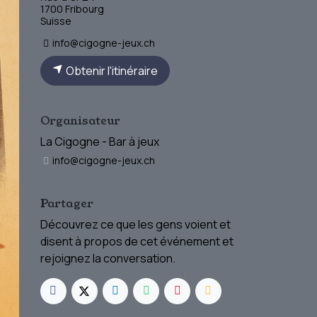
1700 Fribourg
Suisse
info@cigogne-jeux.ch
Obtenir l'itinéraire
Organisateur
La Cigogne - Bar à jeux
info@cigogne-jeux.ch
Partager
Découvrez ce que les gens voient et
disent à propos de cet événement et
rejoignez la conversation.