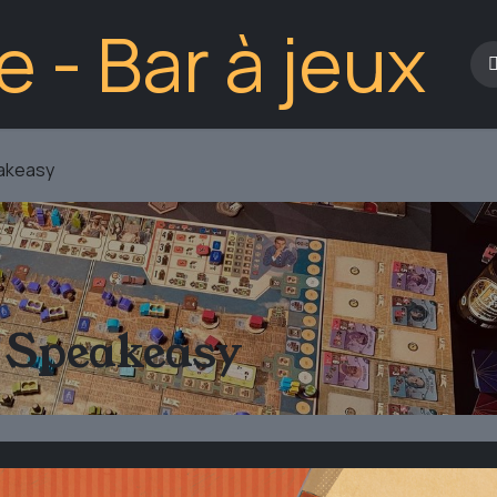
Le B
eakeasy
- Speakeasy