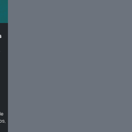
s
le
bs,