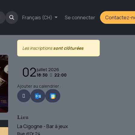
ar
L'association
Français (CH)
Événements
Se connecter
Shop
Contactez-n
Les inscriptions
sont clôturées
02
juillet 2026
18:30
22:00
Ajouter au calendrier :
Lieu
La Cigogne - Bar à jeux
Rue d'Or 24