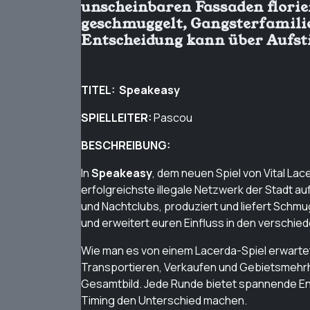
unscheinbaren Fassaden florie
geschmuggelt, Gangsterfamili
Entscheidung kann über Aufsti
TITEL:
Speakeasy
SPIELLEITER:
Pascou
BESCHREIBUNG:
In
Speakeasy
, dem neuen Spiel von Vital Lace
erfolgreichste illegale Netzwerk der Stadt a
und Nachtclubs, produziert und liefert Schm
und erweitert euren Einfluss in den verschie
Wie man es von einem Lacerda-Spiel erwartet, 
Transportieren, Verkaufen und Gebietsmehrh
Gesamtbild. Jede Runde bietet spannende En
Timing den Unterschied machen.