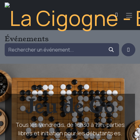
Se rendre au contenu
Événements
Jeu de Go
Tous les vendredis, de 16h30 à 19h, parties
libres et initiation pour les débutants·es.