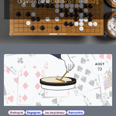
Organisé par le
Club de go de Fribourg
Précédent
Suiva
AOÛT
19
Brettspiel
Begegnen
Jeu de plateau
Rencontre