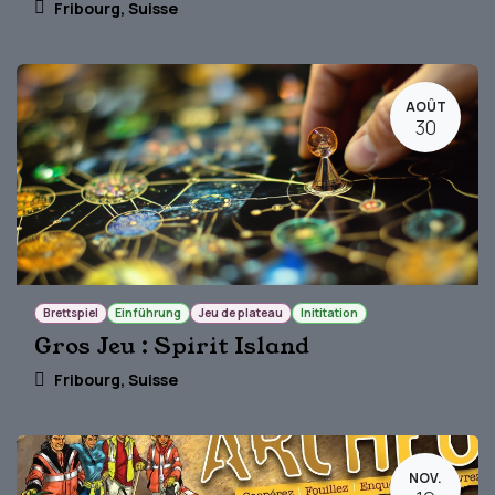
Fribourg
,
Suisse
AOÛT
30
Brettspiel
Einführung
Jeu de plateau
Inititation
Gros Jeu : Spirit Island
Fribourg
,
Suisse
NOV.