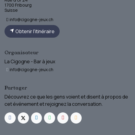
1700 Fribourg
Suisse
info@cigogne-jeux.ch
Obtenir l'itinéraire
Organisateur
La Cigogne - Bar à jeux
info@cigogne-jeux.ch
Partager
Découvrez ce que les gens voient et disent à propos de
cet événement et rejoignez la conversation.