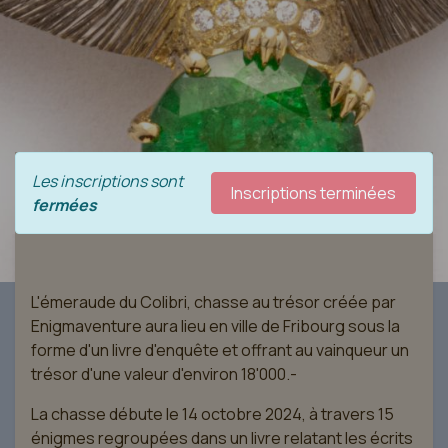
Les inscriptions sont
Inscriptions terminées
fermées
L'émeraude du Colibri, chasse au trésor créée par
Enigmaventure aura lieu en ville de Fribourg sous la
forme d'un livre d'enquête et offrant au vainqueur un
trésor d'une valeur d'environ 18'000.-
La chasse débute le 14 octobre 2024, à travers 15
énigmes regroupées dans un livre relatant les écrits