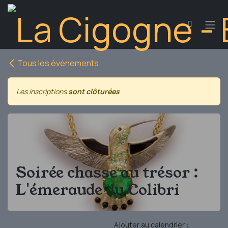
Se rendre au contenu
Tous les événements
Les inscriptions
sont clôturées
Soirée chasse au trésor :
L'émeraude du Colibri
Ajouter au calendrier :