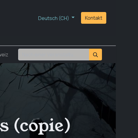
lcafé
Der Verein
Events
Shop
Kontakt
Mein Warenkor
Deutsch (CH)
weiz
s (copie)