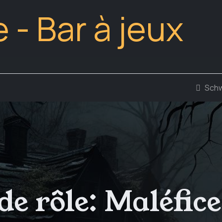
Spie
Sch
de rôle: Maléfice