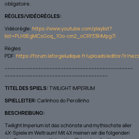
obligatoire.
RÈGLES/VIDÉORÈGLES:
Vidéorègle:
https://www.youtube.com/playlist?
list=PLH9EgMCsGoq_1Oo-cm2_oCRf33IHMpg7l
Règles
PDF:
https://forum.laforgeludique.fr/uploads/editor/1r/ne
--------------------------------------------------------------------------------------------
--------------------------------------------------------------------------
TITEL DES SPIELS:
TWILIGHT IMPERIUM
SPIELLEITER:
Carlinhos do Perollinho
BESCHREIBUNG:
Twilight Imperium ist das schönste und mythischste aller
4X-Spiele im Weltraum! Mit 4X meinen wir die folgenden