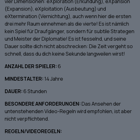
vier Dimensionen: eXploration (Erkundung), eXpansion
(Expansion), eXploitation (Ausbeutung) und
eXtermination (Vernichtung), auch wenn hier die ersten
drei mehr Raum einnehmen als die vierte! Es ist nämlich
kein Spiel für Draufgänger, sondern für subtile Strategen
und Meister der Diplomatie! Es ist fesselnd, und seine
Dauer sollte dich nicht abschrecken: Die Zeit vergeht so
schnell, dass du dich keine Sekunde langweilen wirst!
ANZAHL DER SPIELER:
6
MINDESTALTER:
14 Jahre
DAUER:
6 Stunden
BESONDERE ANFORDERUNGEN:
Das Ansehen der
untenstehenden Video-Regeln wird empfohlen, ist aber
nicht verpflichtend.
REGELN/VIDEOREGELN: