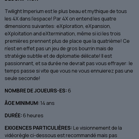
Twilight Imperium est le plus beau et mythique de tous
les 4X dans l'espace! Par 4X on entend les quatre
dimensions suivantes: eXploration, eXpansion,
eXploitation and eXtermination, même si ici les trois
premières prennent plus de place que la quatrième! Ce
n'est en effet pas un jeu de gros bourrin mais de
stratégie subtile et de diplomatie délicate! Il est
passionnant, et sa durée ne devrait pas vous effrayer: le
temps passe si vite que vous ne vous ennuierez pas une
seule seconde!
NOMBRE DE JOUEURS-ES:
6
ÂGE MINIMUM:
14 ans
DURÉE:
6 heures
EXIGENCES PARTICULIÈRES:
Le visionnement de la
vidéorègle ci-dessous est recommandé mais pas