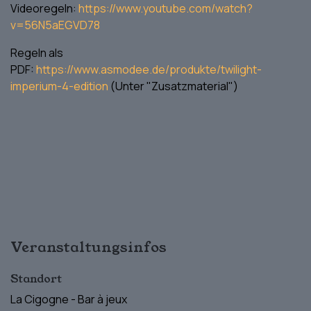
Videoregeln:
https://www.youtube.com/watch?
v=56N5aEGVD78
Regeln als
PDF:
https://www.asmodee.de/produkte/twilight-
imperium-4-edition
(Unter "Zusatzmaterial")
Veranstaltungsinfos
Standort
La Cigogne - Bar à jeux