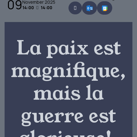
09
November 2025
14:00
14:00
La paix est
magnifique,
mais la
guerre est