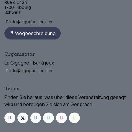
Rue d'Or 24
1700 Fribourg
Schweiz
info@cigogne-jeux.ch
Wegbeschreibung
Organisator
La Cigogne - Bar à jeux
info@cigogne-jeux.ch
Teilen
Finden Sie heraus, was über diese Veranstaltung gesagt
wird und beteiligen Sie sich am Gespräch.