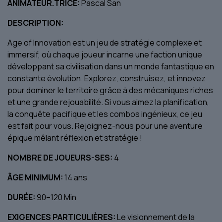
ANIMATEUR.TRICE:
Pascal San
DESCRIPTION:
Age of Innovation est un jeu de stratégie complexe et
immersif, où chaque joueur incarne une faction unique
développant sa civilisation dans un monde fantastique en
constante évolution. Explorez, construisez, et innovez
pour dominer le territoire grâce à des mécaniques riches
et une grande rejouabilité. Si vous aimez la planification,
la conquête pacifique et les combos ingénieux, ce jeu
est fait pour vous. Rejoignez-nous pour une aventure
épique mêlant réflexion et stratégie !
NOMBRE DE JOUEURS-SES:
4
ÂGE MINIMUM:
14 ans
DURÉE:
90–120 Min
EXIGENCES PARTICULIÈRES:
Le visionnement de la