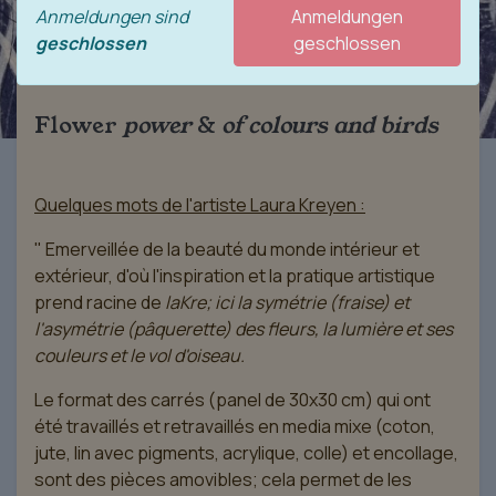
Anmeldungen sind
Anmeldungen
geschlossen
geschlossen
Flower
power
&
of colours and birds
Quelques mots de l'artiste Laura Kreyen :
" Emerveillée de la beauté du monde intérieur et
extérieur, d'où l'inspiration et la pratique artistique
prend racine de
laKre; ici la symétrie (fraise) et
l'asymétrie (pâquerette) des fleurs, la lumière et ses
couleurs et le vol d'oiseau.
Le format des carrés (panel de 30x30 cm) qui ont
été travaillés et retravaillés en media mixe (coton,
jute, lin avec pigments, acrylique, colle) et encollage,
sont des pièces amovibles; cela permet de les